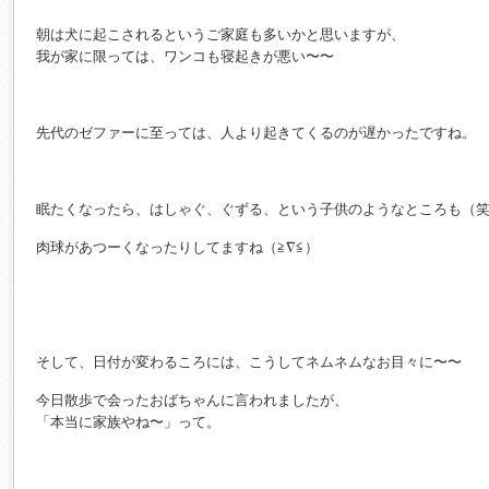
朝は犬に起こされるというご家庭も多いかと思いますが、
我が家に限っては、ワンコも寝起きが悪い〜〜
先代のゼファーに至っては、人より起きてくるのが遅かったですね。
眠たくなったら、はしゃぐ、ぐずる、という子供のようなところも（
肉球があつーくなったりしてますね（≧∇≦）
そして、日付が変わるころには、こうしてネムネムなお目々に〜〜
今日散歩で会ったおばちゃんに言われましたが、
「本当に家族やね〜」って。