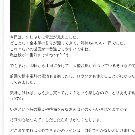
今日は、久しぶりに青空が見えました。
どことなく金木犀の香りが漂ってきて、気持ちのいい１日でした。
これぐらいの温度が一番過ごしやすいですね。
私は秋が一番好きですね〜(*^_^*)
でもまた、30日から１日にかけて、大型台風が近づいているそうなの
前回で懐中電灯の電池も交換したし、ロウソクも使えることがわかっ
ってみました。
美味しければ、もう少し買っておく？という感じなので、とりあえず
（≧∇≦）
いざという時の蓄えや準備をみなさんはどのくらいされてますか？
将来の心配なんて、しだしたらキリがなくなります。
どこまですれば安心できるかのラインは、自分で引かないといけませ