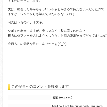
て来たのだと思います。
夫は、出会った時からそういう不安とかまるで持たない人だったので
ますが、ワンコからも学んで来たのかな（≧∇≦）
写真はうちのハナミズキ。
ツボミが出来てますが、春じゃなくて秋に咲くのかな？！
後ろにゼファーを入れようとしたら、お隣の洗濯物まで写ってましたが
今日もこの素敵な日に、ありがとぉ(*^_^*)
この記事へのコメントを投稿します
名前 (required)
Mail (will not be published) (required)