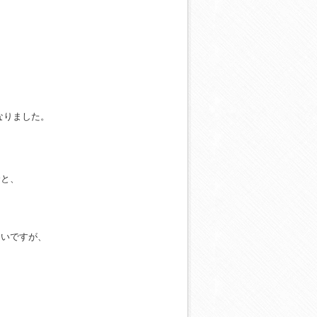
、
なりました。
合と、
たいですが、