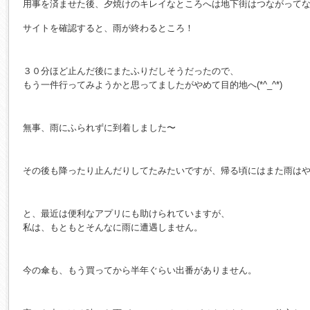
用事を済ませた後、夕焼けのキレイなところへは地下街はつながって
サイトを確認すると、雨が終わるところ！
３０分ほど止んだ後にまたふりだしそうだったので、
もう一件行ってみようかと思ってましたがやめて目的地へ(*^_^*)
無事、雨にふられずに到着しました〜
その後も降ったり止んだりしてたみたいですが、帰る頃にはまた雨は
と、最近は便利なアプリにも助けられていますが、
私は、もともとそんなに雨に遭遇しません。
今の傘も、もう買ってから半年ぐらい出番がありません。