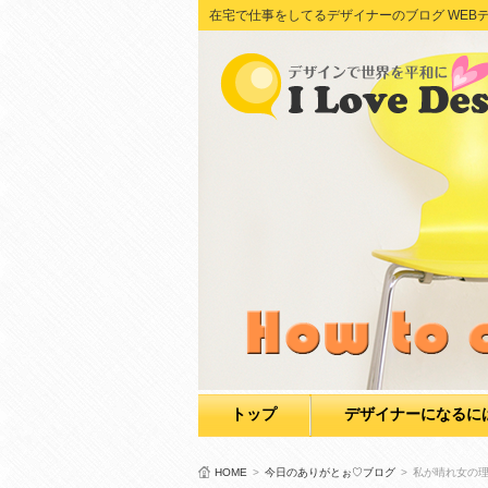
在宅で仕事をしてるデザイナーのブログ WEBデザイン Adob
トップ
デザイナーになるに
HOME
>
今日のありがとぉ♡ブログ
>
私が晴れ女の