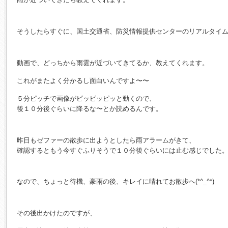
そうしたらすぐに、国土交通省、防災情報提供センターのリアルタイ
動画で、どっちから雨雲が近づいてきてるか、教えてくれます。
これがまたよく分かるし面白いんですよ〜〜
５分ピッチで画像がピッピッピッと動くので、
後１０分後ぐらいに降るな〜とか読めるんです。
昨日もゼファーの散歩に出ようとしたら雨アラームがきて、
確認するともう今すぐふりそうで１０分後ぐらいには止む感じでした
なので、ちょっと待機、豪雨の後、キレイに晴れてお散歩へ(*^_^*)
その後出かけたのですが、