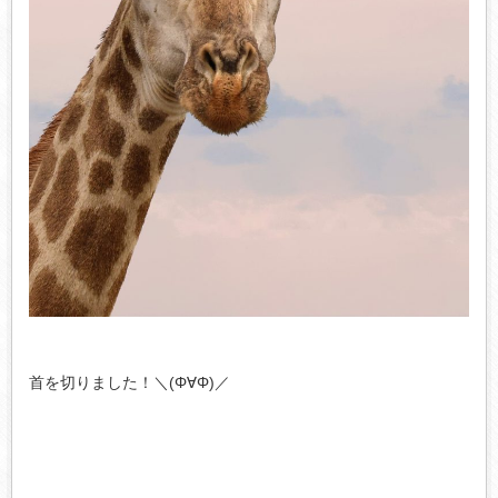
首を切りました！＼(Φ∀Φ)／